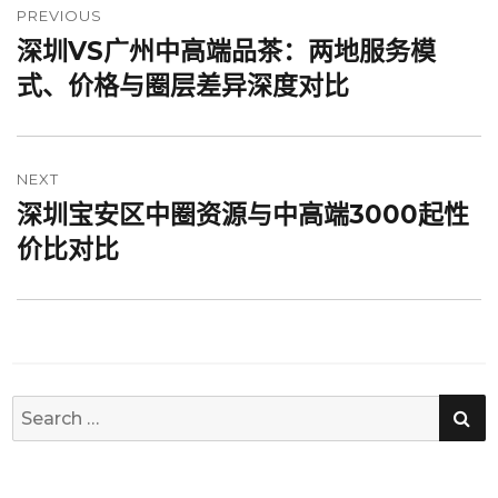
章
PREVIOUS
深圳VS广州中高端品茶：两地服务模
Previous
导
post:
式、价格与圈层差异深度对比
航
NEXT
深圳宝安区中圈资源与中高端3000起性
Next
post:
价比对比
SE
Search
for: